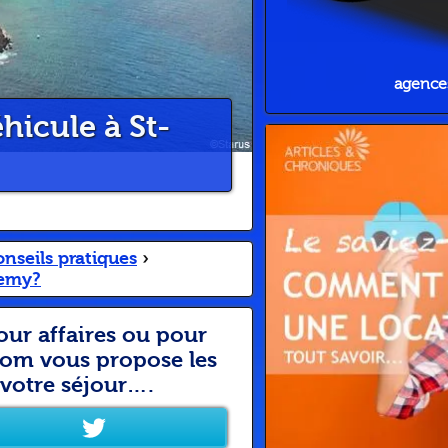
agences
icule à St-
nseils pratiques
›
lemy?
our affaires ou pour
com vous propose les
 votre séjour….