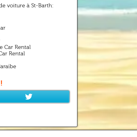
e voiture à St-Barth:
car
y
e Car Rental
Car Rental
Caraïbe
!