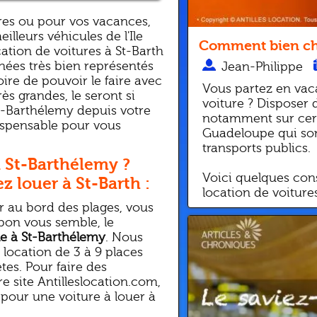
ires ou pour vos vacances,
lleurs véhicules de l'Ile
Comment bien cho
ation de voitures à St-Barth
nées très bien représentés
Jean-Philippe
toire de pouvoir le faire avec
Vous partez en vac
ès grandes, le seront si
voiture ? Disposer 
St-Barthélemy depuis votre
notamment sur cert
dispensable pour vous
Guadeloupe qui son
transports publics.
 St-Barthélemy ?
Voici quelques cons
z louer à St-Barth :
location de voitures
r au bord des plages, vous
 bon vous semble, le
le à St-Barthélemy
. Nous
location de 3 à 9 places
tes. Pour faire des
e site Antilleslocation.com,
 pour une voiture à louer à