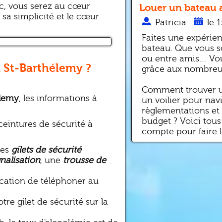
ac, vous serez au cœur
Louer un bateau a
sa simplicité et le cœur
Patricia
le 
Faites une expérienc
bateau. Que vous s
ou entre amis… Vous
 St-Barthélemy ?
grâce aux nombreux
Comment trouver u
élemy
, les informations à
un voilier pour navi
règlementations et 
budget ? Voici tous
 ceintures de sécurité à
compte pour faire l
des
gilets de sécurité
gnalisation
, une
trousse de
.
location de téléphoner au
re gilet de sécurité sur la