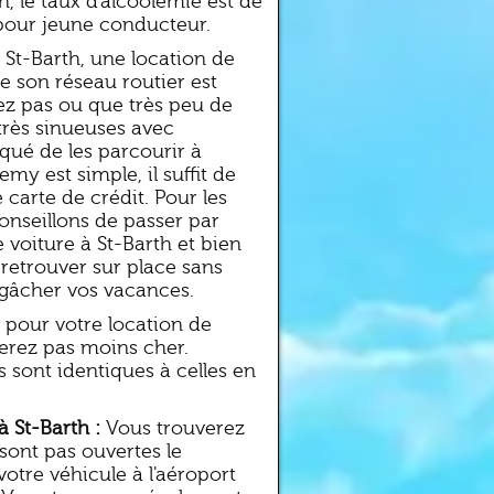
h, le taux d'alcoolémie est de
our jeune conducteur.
 St-Barth, une location de
e son réseau routier est
ez pas ou que très peu de
très sinueuses avec
squé de les parcourir à
emy est simple, il suffit de
 carte de crédit. Pour les
onseillons de passer par
e voiture à St-Barth et bien
 retrouver sur place sans
 gâcher vos vacances.
e pour votre location de
verez pas moins cher.
s sont identiques à celles en
à St-Barth :
Vous trouverez
e sont pas ouvertes le
votre véhicule à l'aéroport