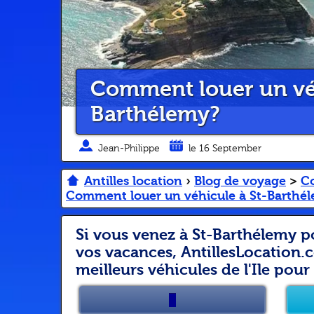
Comment louer un véh
Barthélemy?
Jean-Philippe
le 16 September
Antilles location
›
Blog de voyage
>
Co
Comment louer un véhicule à St-Barthé
Si vous venez à St-Barthélemy p
vos vacances, AntillesLocation.
meilleurs véhicules de l'Ile pour