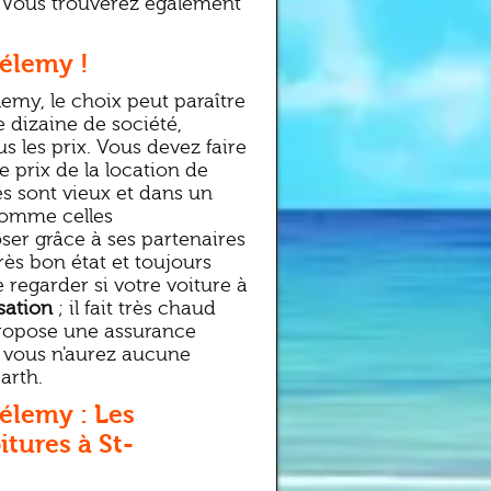
. Vous trouverez également
hélemy !
lemy, le choix peut paraître
une dizaine de société,
s les prix. Vous devez faire
 le prix de la location de
les sont vieux et dans un
comme celles
ser grâce à ses partenaires
rès bon état et toujours
 regarder si votre voiture à
sation
; il fait très chaud
s propose une assurance
, vous n'aurez aucune
arth.
hélemy : Les
tures à St-