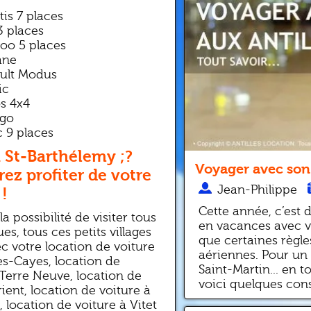
tis 7 places
3 places
goo 5 places
ane
ault Modus
ic
os 4x4
ngo
c 9 places
 St-Barthélemy ;?
Voyager avec son 
rez profiter de votre
Jean-Philippe
 !
Cette année, c’est
a possibilité de visiter tous
en vacances avec vou
ques, tous ces petits villages
que certaines règl
c votre location de voiture
aériennes. Pour un
es-Cayes, location de
Saint-Martin... en t
 Terre Neuve, location de
voici quelques conse
rient, location de voiture à
 location de voiture à Vitet