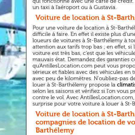
qui fonctionne avec une carte de crédit
un taxi à l'aéroport ou à Gustavia.
Voiture de location à St-Bart
Pour une voiture de location à St-Barthé
difficile à faire. En effet il existe plus d'
loueurs de voitures à St-Barthélemy à tou
attention aux tarifs trop bas ; en effet, si
voiture est très bas, c'est que les véhicu
mauvais état. Demandez des garanties 
qu'AntillesLocation.com peut vous propo
sérieux et fiables avec des véhicules en t
avec peu de kilomètres. N'oubliez-pas de
louer à St-Barthélemy propose la
climati
selon les saisons et vérifiez si l'on vou
contre le vol. Avec AntillesLocation.com
surprise pour votre voiture à louer à St-B
Voiture de location à St-Bart
compagnies de location de voi
Barthélemy