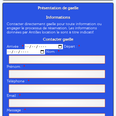
Présentation de gaelle
Informations
Contacter directement gaelle pour toute information ou
engager le processus de réservation. Les informations
données par Antilles location le sont à titre indicatif.
Contacter gaelle
Arrivée :
*
Départ :
*
Nom :
*
Prénom :
*
Téléphone :
*
Email :
*
Message :
*