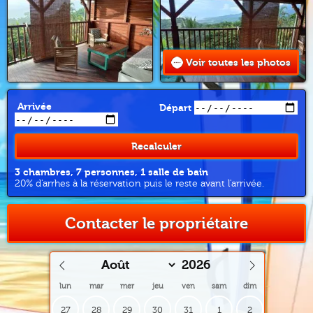
Voir toutes les photos
Arrivée
Départ
Recalculer
3 chambres, 7 personnes, 1 salle de bain
20% d'arrhes à la réservation puis le reste avant l'arrivée.
Contacter le propriétaire
lun
mar
mer
jeu
ven
sam
dim
27
28
29
30
31
1
2