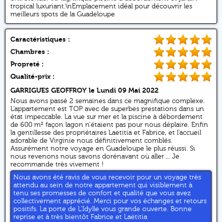
tropical luxuriant.\nEmplacement idéal pour découvrir les
meilleurs spots de la Guadeloupe
Caractéristiques :
Chambres :
Propreté :
Qualité-prix :
GARRIGUES GEOFFROY
le Lundi 09 Mai 2022
Nous avons passé 2 semaines dans ce magnifique complexe.
L'appartement est TOP avec de superbes prestations dans un
état impeccable. La vue sur mer et la piscine à débordement
de 600 m² façon lagon n'étaient pas pour nous déplaire. Enfin
la gentillesse des propriétaires Laetitia et Fabrice, et l'accueil
adorable de Virginie nous définitivement comblés.
Assurément notre voyage en Guadeloupe le plus réussi. Si
nous revenons nous savons dorénavant où aller ... Je
recommande très vivement !
Nous avons été ravis de vous recevoir pour un voyage très
attendu au sein de notre appartement qui visiblement à
tenu ses promesses de confort et qualité que vous avez
collectivement apprécié. Merci pour vos échanges et retours
positifs. La porte de L’Idylle vous grande ouverte. Bonne
reprise et à très bientôt Fabrice et Laëtitia