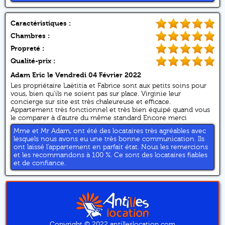
Caractéristiques :
Chambres :
Propreté :
Qualité-prix :
Adam Eric
le Vendredi 04 Février 2022
Les propriétaire Laëtitia et Fabrice sont aux petits soins pour
vous, bien qu'ils ne soient pas sur place. Virginie leur
concierge sur site est très chaleureuse et efficace.
Appartement très fonctionnel et très bien équipé quand vous
le comparer à d'autre du même standard Encore merci
Mme et Mr Adam, ont été des locataires très agréables avec
lesquels nous avons eu une très bonne communication. Ils
ont laissé l’appartement en parfait état. Nous les remercions
et les recommandons à 100 %. Ce sont des locataires fiables
et de confiance.
Copyright © 2022 antilleslocation.com