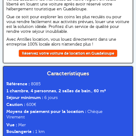
liberté en louant une voiture après avoir réservé votre
hébergement touristique en Guadeloupe.
Que ce soit pour explorer les coins les plus reculés ou pour
vous rendre facilement aux activités prévues, louer une voiture
est la solution idéale. Profitez d'un service de qualité pour
rendre votre séjour inoubliable.
Avec Antilles location, vous louez directement dans une
entreprise 100% locale alors n'attendez plus !
Réservez votre voiture de location en Guadeloupe
Caracteristiques
Référence :
8085
1 chambre, 4 personnes, 2 salles de bain , 60 m²
Séjour minimum :
6 jours
Caution :
600€
Moyens de paiement pour la location :
Chèque
Virement
Vue :
Mer
Boulangerie :
1 km