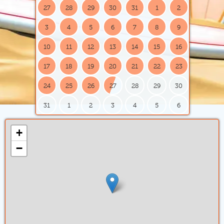
27
28
29
30
31
1
2
3
4
5
6
7
8
9
10
11
12
13
14
15
16
17
18
19
20
21
22
23
24
25
26
27
28
29
30
31
1
2
3
4
5
6
+
−