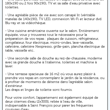
180x190 ou 2 fois 90x190), TV et sa salle d'eau privative avec
toilettes.
- Une agréable pièce de vie avec son canapé lit (véritable
matelas de 140x190), TV LED, connexion Wi-Fi et lecteur dvd
Blu-ray et sa vidéothèque.
- Une cuisine américaine ouverte sur le salon. Entièrement
équipée, vous y trouverez tout le nécessaire pour la
préparation de vos repas : plaques de cuisson, réfrigérateur,
congélateur, four électrique, micro-ondes, lave-vaisselle,
cafetière, cafetière Nespresso, grille-pain, plancha électrique de
table, vaisselle etc..
- Une seconde salle de douche au rez-de-chaussée, moderne
avec sa grande douche à l'italienne, toilettes et machine à
laver.
- Une terrasse spacieuse de 16 m2 où vous aurez plaisir à
prendre vos repas en contemplant le jardin de la résidence, ou
à profiter de moments de détente dans l'agréable salon
d'extérieur.
Les draps et linges de toilette sont fournis.
Pour votre confort, l’appartement est également équipé de
deux citernes d’eau (2x300l), reliée à l'eau de ville,
indispensable à Saint François pour parer les fréquentes
coupures d'eau.