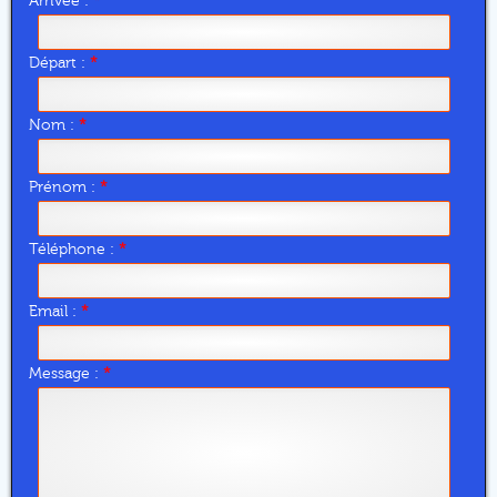
Arrivée :
*
Départ :
*
Nom :
*
Prénom :
*
Téléphone :
*
Email :
*
Message :
*